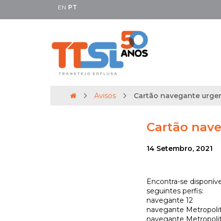
EN
PT
Avisos
Cartão navegante urgente
Cartão naveg
14 Setembro, 2021
Encontra-se disponív
seguintes perfis:
navegan
navegante Metropol
navegante Met