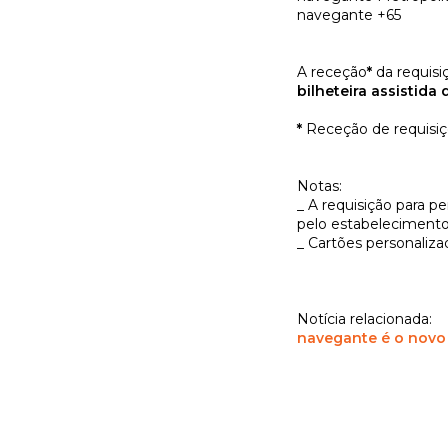
navegant
A receção
*
da requisi
bilheteira assistida 
*
Receção de requisiçõ
Notas:
_ A requisição para p
pelo estabelecimento 
_ Cartões personaliz
Notícia relacionada:
navegante é o novo 