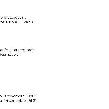
são efetuados na
úteis: 8h30 – 12h30
trícula, autenticada
ial Escolar;
ão: 9 novembro | 9h09
al: 14 setembro | 9h31