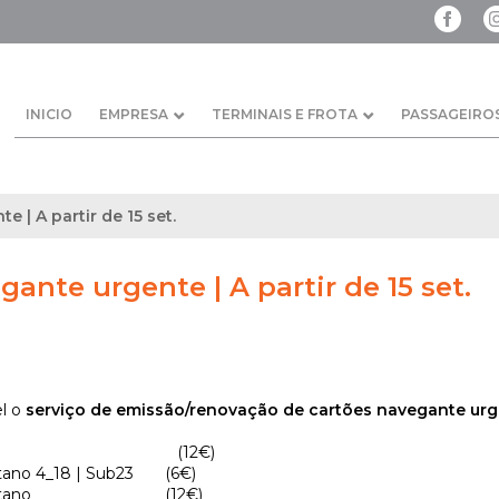
INICIO
EMPRESA
TERMINAIS E FROTA
PASSAGEIRO
 | A partir de 15 set.
ante urgente | A partir de 15 set.
el o
serviço de emissão/renovação de cartões navegante ur
te 12 (12€)
itano 4_18 | Sub23 (6€)
ropolitano (12€)