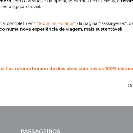
embro
, com o arranque da operação elétrica em Cacilhas, é
retom
 nesta ligação fluvial.
ficial completo em
“Todos os Horários”
da página “Passageiros”, de 
 numa nova experiência de viagem, mais sustentável!
acilhas retoma horário de dias úteis com navios 100% elétric
Or
PASSAGEIROS