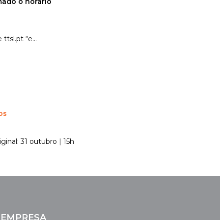
ado o horário
ttsl.pt “e…
os
iginal: 31 outubro | 15h
EMPRESA