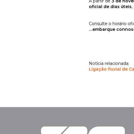
A partir de
3 de nov
oficial de dias úteis
,
Consulte o horário o
…embarque connosco
Notícia relacionada:
Ligação fluvial de C