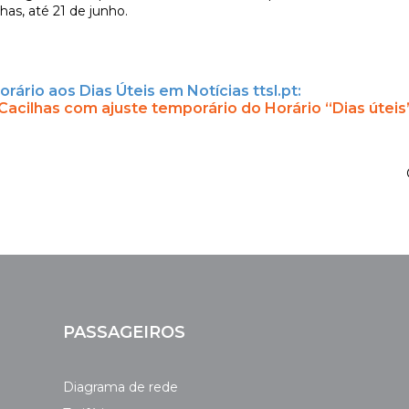
lhas, até 21 de junho.
orário aos Dias Úteis em Notícias ttsl.pt:
 Cacilhas com ajuste temporário do Horário “Dias úteis
PASSAGEIROS
Diagrama de rede