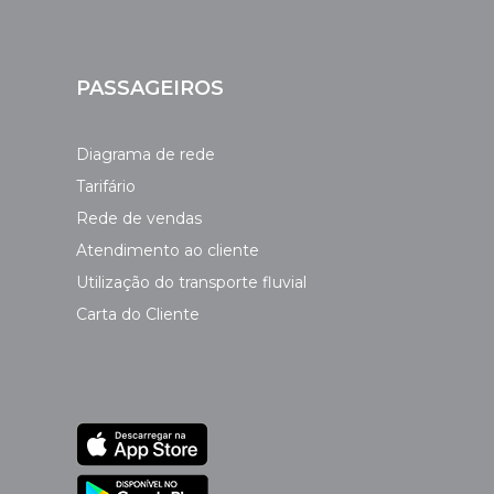
PASSAGEIROS
Diagrama de rede
Tarifário
Rede de vendas
Atendimento ao cliente
Utilização do transporte fluvial
Carta do Cliente