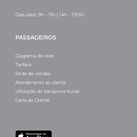
Dias úteis: 9h – 13h | 14h – 17h30
PASSAGEIROS
Diagrama de rede
Tarifário
Rede de vendas
Atendimento ao cliente
Utilização do transporte fluvial
Carta do Cliente