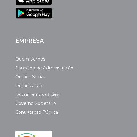
EMPRESA
Quem Somos
Conselho de Administração
Orgãos Sociais
Organização
Documentos oficiais
Governo Societário
Contratação Pública