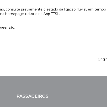
o, consulte previamente o estado da ligação fluvial, em tempo 
el na homepage ttsl.pt e na App TTSL.
reensão.
Origin
PASSAGEIROS