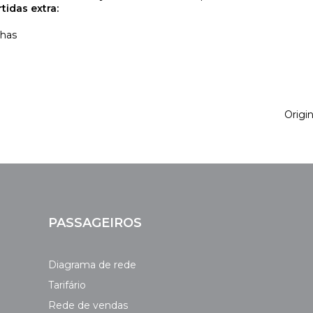
tidas extra:
lhas
Origi
PASSAGEIROS
Diagrama de rede
Tarifário
Rede de vendas