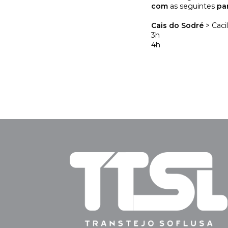
com
as seguintes
par
Cais do Sodré
> Caci
3h
4h