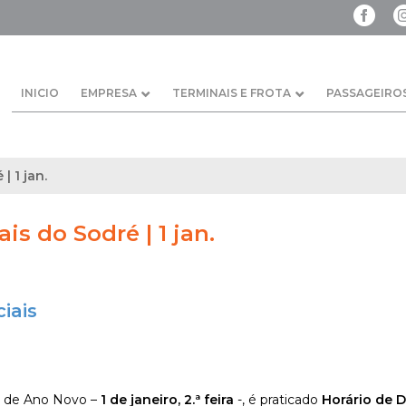
INICIO
EMPRESA
TERMINAIS E FROTA
PASSAGEIRO
| 1 jan.
ais do Sodré | 1 jan.
iais
 de Ano Novo –
1 de janeiro, 2.ª feira
-, é praticado
Horário de 