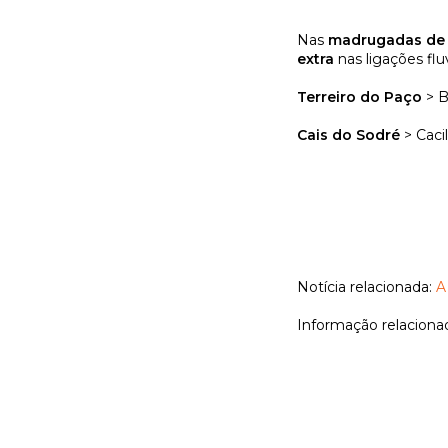
Nas
madrugadas de 10
extra
nas ligações fluv
Terreiro do Paço
> B
Cais do Sodré
> Caci
Notícia relacionada:
A
Informação relaciona