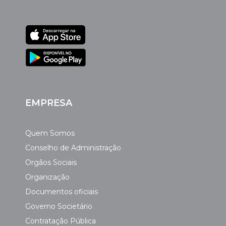
EMPRESA
Quem Somos
Conselho de Administração
Orgãos Sociais
Organização
Documentos oficiais
Governo Societário
Contratação Pública