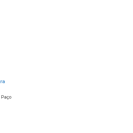
ira
o Paço