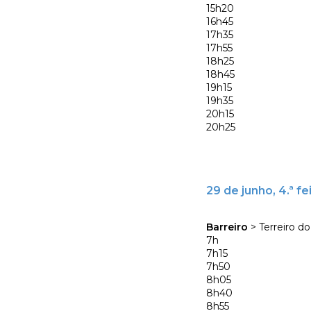
15h20
16h45
17h35
17h55
18h25
18h45
19h15
19h35
20h15
20h25
29 de junho, 4.ª fe
Barreiro
> Terreiro d
7h
7h15
7h50
8h05
8h40
8h55