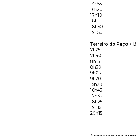
14h55
16h20
17h10
18h
18h50
19h50
Terreiro do Paço
> B
7h25
7h40
8h15
8h30
9h05
9h20
15h20
16h45
17h35
18h25
19h15
20h15