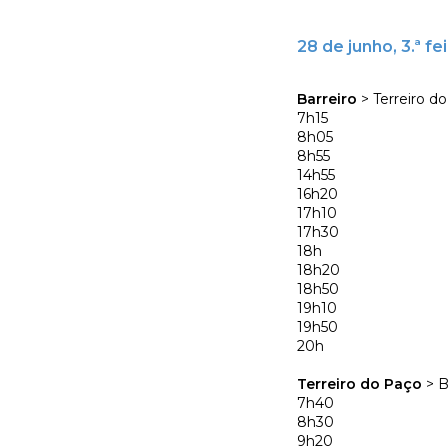
28 de junho, 3.ª fei
Barreiro
> Terreiro d
7h15
8h05
8h55
14h55
16h20
17h10
17h30
18h
18h20
18h50
19h10
19h50
20h
Terreiro do Paço
> B
7h40
8h30
9h20