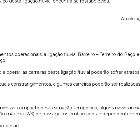
iço desta ligação fluvial encontra-se restabelecida.
Atualiza
ntos operacionais, a ligação fluvial Barreiro – Terreiro do Paço
ço.
operar, as carreiras desta ligação fluvial poderão sofrer atrasos
tuais constrangimentos, algumas carreiras poderão ser realizadas
nimizar o impacto desta situação temporária, alguns navios ini
ação máxima (2/3) de passageiros embarcados, independentemente
reensão.