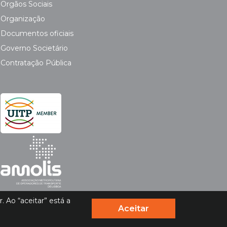
Orgãos Sociais
Organização
Documentos oficiais
Governo Societário
Contratação Pública
 Ao “aceitar” está a
Aceitar