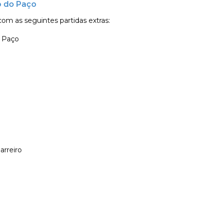
o do Paço
 com as seguintes partidas extras:
o Paço
arreiro