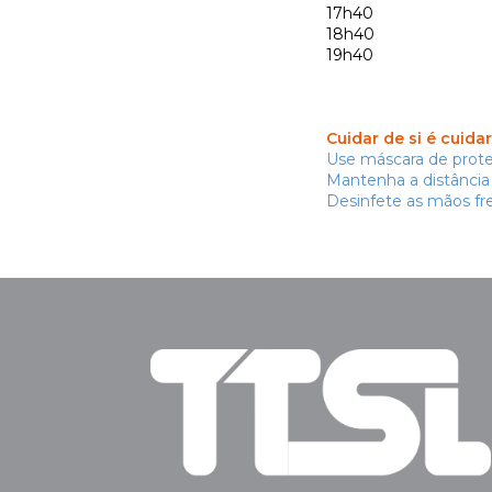
17h40
18h40
19h40
Cuidar de si é cuida
Use máscara de prote
Mantenha a distância 
Desinfete as mãos f