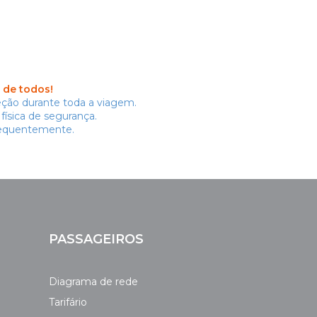
r de todos!
ção durante toda a viagem.
física de segurança.
requentemente.
PASSAGEIROS
Diagrama de rede
Tarifário