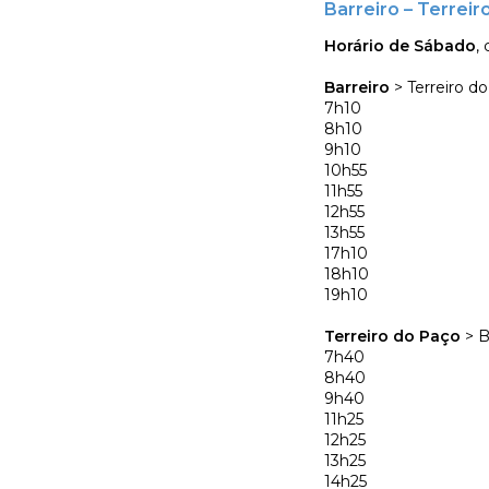
Barreiro – Terreir
Horário de Sábado
,
Barreiro
> Terreiro d
7h10
8h10
9h10
10h55
11h55
12h55
13h55
17h10
18h10
19h10
Terreiro do Paço
> B
7h40
8h40
9h40
11h25
12h25
13h25
14h25