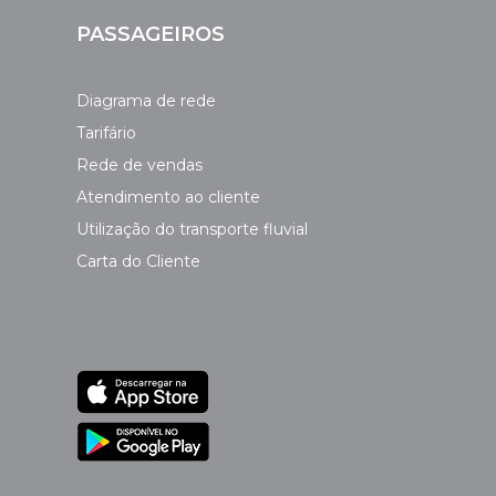
PASSAGEIROS
Diagrama de rede
Tarifário
Rede de vendas
Atendimento ao cliente
Utilização do transporte fluvial
Carta do Cliente