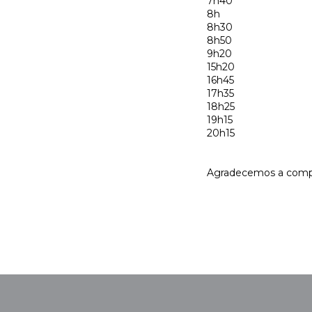
7h40
8h
8h30
8h50
9h20
15h20
16h45
17h35
18h25
19h15
20h15
Agradecemos a comp