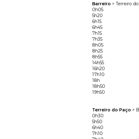
Barreiro
> Terreiro d
0h05
5h20
6h15
6h45
7h15
7h35
8h05
8h25
8h55
14h55
16h20
17h10
18h
18h50
19h50
Terreiro do Paço
> B
0h30
5h50
6h40
7h10