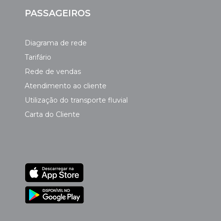
PASSAGEIROS
Diagrama de rede
Tarifário
Rede de vendas
Atendimento ao cliente
Utilização do transporte fluvial
Carta do Cliente