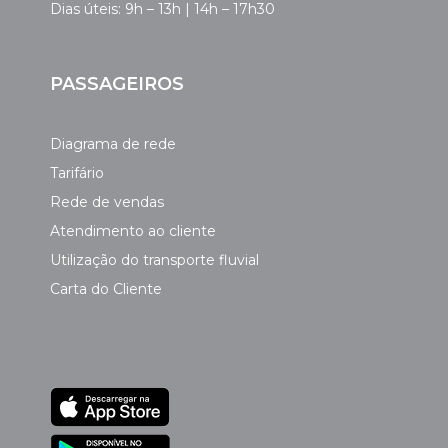
Dias úteis: 9h – 13h | 14h – 17h30
PASSAGEIROS
Diagrama de rede
Tarifário
Rede de vendas
Atendimento ao cliente
Utilização do transporte fluvial
Carta do Cliente