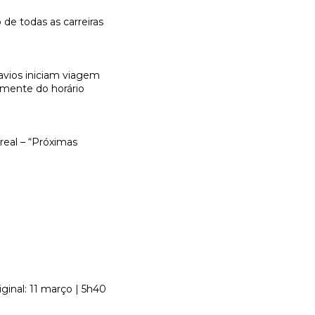
 de todas as carreiras
avios iniciam viagem
emente do horário
real – “Próximas
iginal: 11 março | 5h40