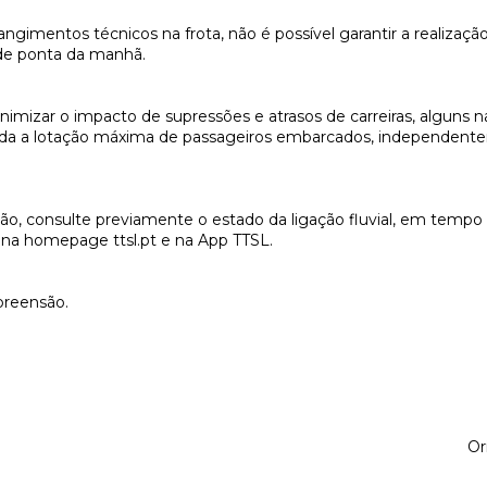
ngimentos técnicos na frota, não é possível garantir a realização
 de ponta da manhã.
imizar o impacto de supressões e atrasos de carreiras, alguns n
ada a lotação máxima de passageiros embarcados, independent
o, consulte previamente o estado da ligação fluvial, em tempo 
el na homepage ttsl.pt e na App TTSL.
reensão.
Or