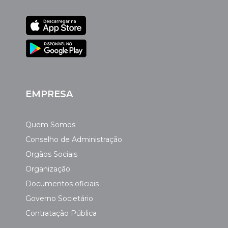
EMPRESA
Quem Somos
Conselho de Administração
Orgãos Sociais
Organização
Documentos oficiais
Governo Societário
Contratação Pública