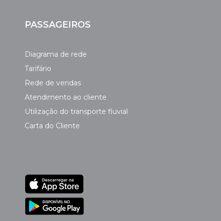
PASSAGEIROS
Diagrama de rede
Tarifário
Rede de vendas
Atendimento ao cliente
Utilização do transporte fluvial
Carta do Cliente