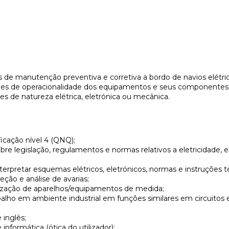
de manutenção preventiva e corretiva a bordo de navios elétric
ções de operacionalidade dos equipamentos e seus componentes
es de natureza elétrica, eletrónica ou mecânica.
ficação nível 4 (QNQ);
e legislação, regulamentos e normas relativos a eletricidade, e
;
terpretar esquemas elétricos, eletrónicos, normas e instruções t
ção e análise de avarias;
ilização de aparelhos/equipamentos de medida;
balho em ambiente industrial em funções similares em circuitos el
inglês;
nformática (ótica do utilizador);