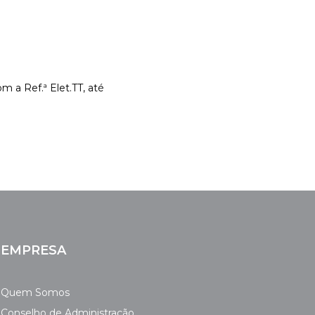
om a Ref.ª Elet.TT, até
EMPRESA
Quem Somos
Conselho de Administração