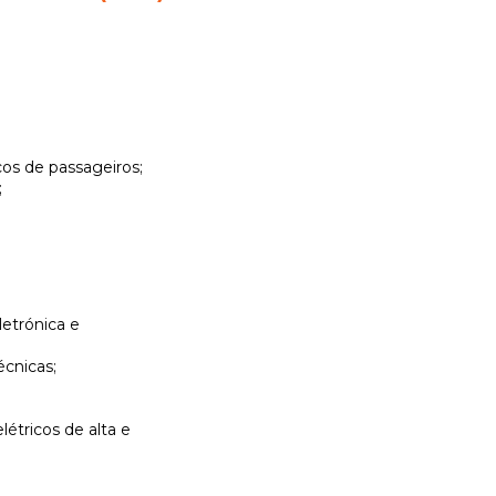
os de passageiros;
;
letrónica e
écnicas;
étricos de alta e