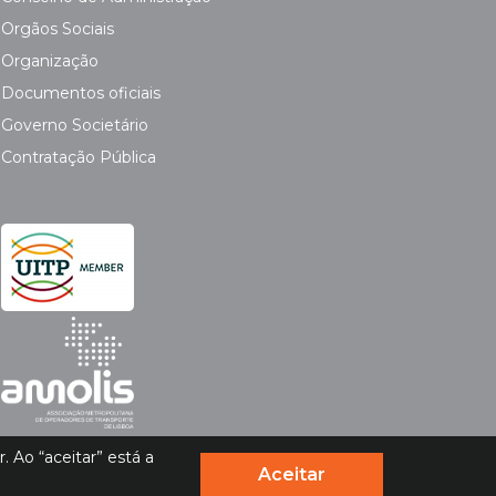
Orgãos Sociais
Organização
Documentos oficiais
Governo Societário
Contratação Pública
 Ao “aceitar” está a
Aceitar