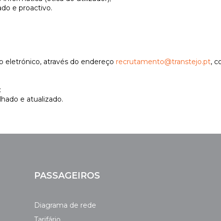
do e proactivo.
io eletrónico, através do endereço
recrutamento@transtejo.pt
, c
:
lhado e atualizado.
PASSAGEIROS
Diagrama de rede
Tarifário