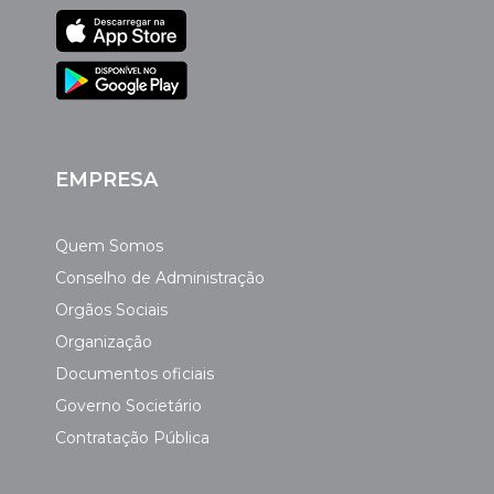
EMPRESA
Quem Somos
Conselho de Administração
Orgãos Sociais
Organização
Documentos oficiais
Governo Societário
Contratação Pública