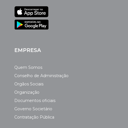
EMPRESA
Quem Somos
Conselho de Administração
Orgãos Sociais
Organização
Documentos oficiais
Governo Societário
Contratação Pública