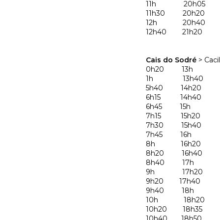
11h 20h05
11h30 20h20
12h 20h40
12h40 21h20
Cais do Sodré
> Caci
0h20 13h 2
1h 13h40 2
5h40 14h20 
6h15 14h40 2
6h45 15h
7h15 15h20
7h30 15h40
7h45 16h
8h 16h20
8h20 16h40
8h40 17h
9h 17h20
9h20 17h40
9h40 18h
10h 18h20
10h20 18h35
10h40 18h50