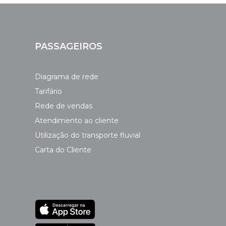
PASSAGEIROS
Diagrama de rede
Tarifário
Rede de vendas
Atendimento ao cliente
Utilização do transporte fluvial
Carta do Cliente