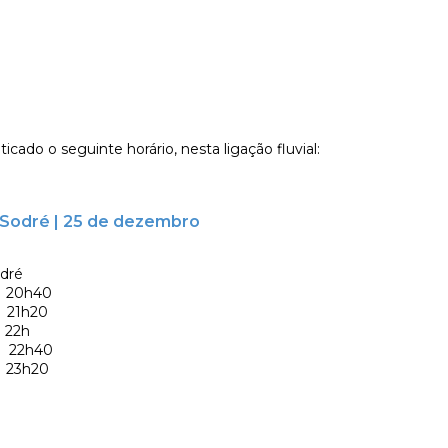
ticado o seguinte horário, nesta ligação fluvial:
o Sodré | 25 de dezembro
odré
20h40
1h20
22h
2h40
3h20