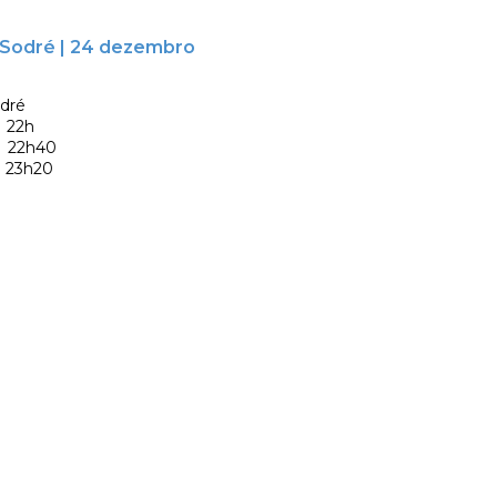
o Sodré | 24 dezembro
odré
22h
2h40
3h20