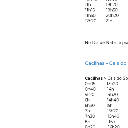
11h 19h20
11h15 19h50
11h50 20h20
12h20 21h
No Dia de Natal, é pra
Cacilhas – Cais d
Cacilhas
> Cais do S
0h05 13h20 
0h40 14h 2
5h20 14h20 
6h 14h40 2
6h30 15h 2
7h 15h20
7h30 15h40
8h 16h
8h20 16h20