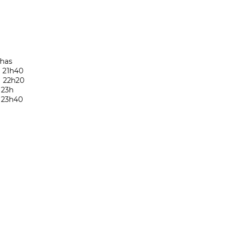
lhas
1h40
2h20
23h
3h40