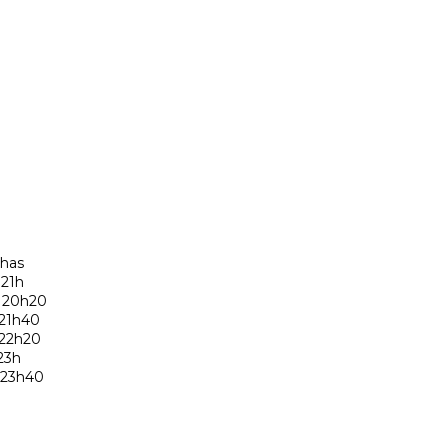
lhas
1h
0h20
1h40
2h20
3h
3h40